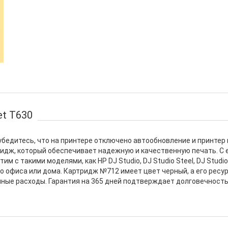
et T630
ой убедитесь, что на принтере отключено автообновление и принте
ридж, который обеспечивает надежную и качественную печать. С
 с такими моделями, как HP DJ Studio, DJ Studio Steel, DJ Studio 
 офиса или дома. Картридж №712 имеет цвет черный, а его ресур
нные расходы. Гарантия на 365 дней подтверждает долговечност