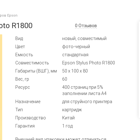
ров Epson
oto R1800
0
Отзывов
Вид
новый, совместимый
Цвет
фото-черный
Емкость
стандартная
Совместимость
Epson Stylus Photo R1800
Габариты (ВШГ), мм
50 x 100 x 80
Вес, гр
60
Ресурс
400 страниц при 5%
заполнении листа А4
Назначение
для струйного принтера
Тип
картридж
Производство
Китай
Гарантия
1 год
Внешний вид упаковки может отличаться