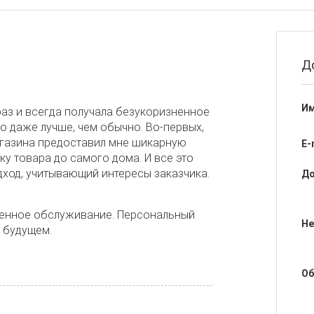
Д
Им
раз и всегда получала безукоризненное
о даже лучше, чем обычно. Во-первых,
газина предоставил мне шикарную
E-
ку товара до самого дома. И все это
дход, учитывающий интересы заказчика.
До
венное обслуживание. Персональный
Не
в будущем.
Об