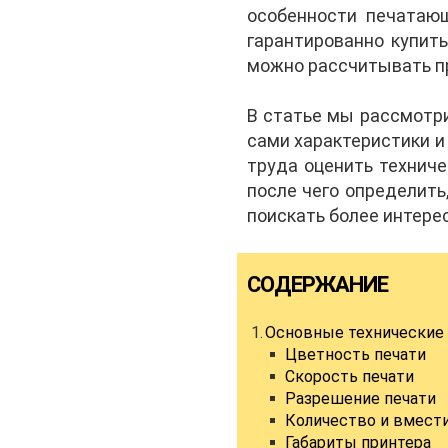
особенности печатающ
гарантированно купить
можно рассчитывать пр
В статье мы рассмотр
сами характеристики и
труда оценить техниче
после чего определить
поискать более интере
СОДЕРЖАНИЕ
Основные технические х
Цветность печати
Скорость печати
Разрешение печати
Количество и вмести
Габариты принтера