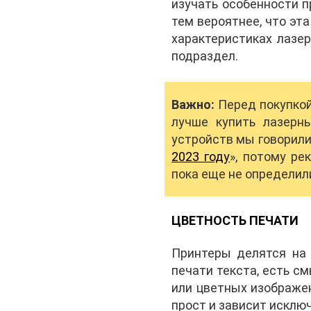
изучать особенности п
тем вероятнее, что эт
характеристиках лазе
подраздел.
Важно:
Перед покупкой 
лучше купить лазерн
устройств мы говорили 
2023 году
», потому ре
пока еще не определил
ЦВЕТНОСТЬ ПЕЧАТИ
Принтеры делятся на 
печати текста, есть с
или цветных изображен
прост и зависит исклю