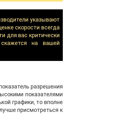
изводители указывают
ценке скорости всегда
ти для вас критически
 скажется на вашей
 показатель разрешения
 высокими показателями
кой графики, то вполне
 лучше присмотреться к