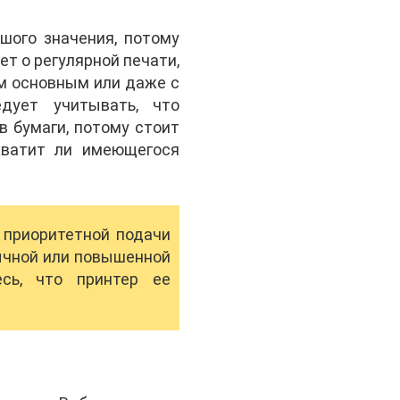
шого значения, потому
т о регулярной печати,
им основным или даже с
дует учитывать, что
в бумаги, потому стоит
хватит ли имеющегося
 приоритетной подачи
бычной или повышенной
сь, что принтер ее