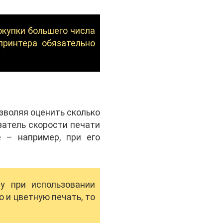
окупки большего числа
принтера обязательно
зволяя оценить сколько
затель скорости печати
е – например, при его
у при использовании
 и цветную печать, то