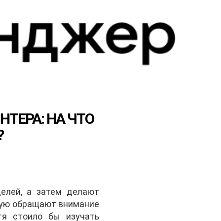
ТЕРА: НА ЧТО
?
елей, а затем делают
стую обращают внимание
тя стоило бы изучать