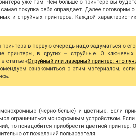
ринтера уже там. Чем больше о принтере вы будете
а самая покупка себя оправдает. Далее поговорим 
рных и струйных принтеров. Каждой характеристи
принтера в первую очередь надо задуматься о его 
ые принтеры, в других – струйные. О ключевых 
в статье «
Струйный или лазерный принтер: что луч
комендуем ознакомиться с этим материалом, если
ись.
монохромные (черно-белые) и цветные. Если при
мысл ограничиться монохромным устройством. Если
ий, то понадобится приобрести цветной принтер.
чительно от пожеланий пользователя.