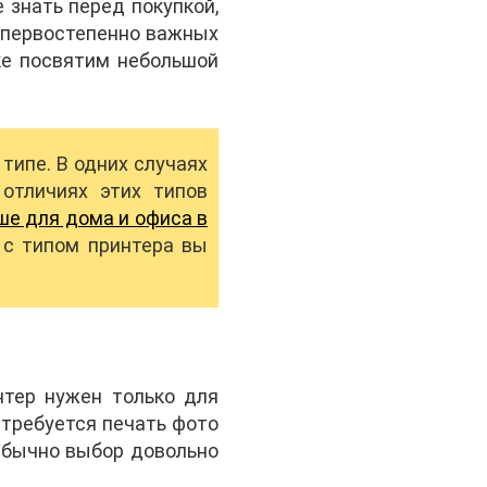
 знать перед покупкой,
о первостепенно важных
ке посвятим небольшой
типе. В одних случаях
отличиях этих типов
ше для дома и офиса в
 с типом принтера вы
нтер нужен только для
 требуется печать фото
 Обычно выбор довольно