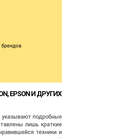
х брендов
N, EPSON И ДРУГИХ
да указывают подробные
ставлены лишь краткие
нравившейся техники и