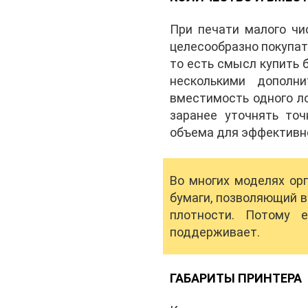
При печати малого чи
целесообразно покупат
то есть смысл купить 
несколькими дополн
вместимость одного ло
заранее уточнять то
объема для эффективно
Во многих моделях ор
бумаги, позволяющий в
плотности. Потому 
поддерживает.
ГАБАРИТЫ ПРИНТЕРА