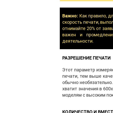
Важно:
Как правило, д
скорость печати, выпо
отнимайте 20% от заяв
важен и промедлени
деятельности.
РАЗРЕШЕНИЕ ПЕЧАТИ
Этот параметр измеряе
печати, тем выше каче
обычно необязательно.
хватит значения в 600
моделям с высоким пок
КОЛИЧЕСТВО И ВМЕС