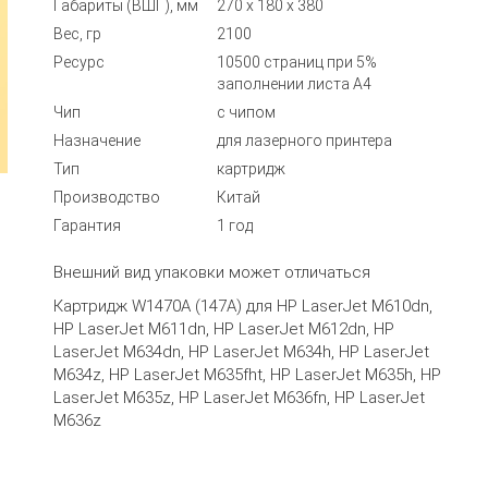
Габариты (ВШГ), мм
270 x 180 x 380
Вес, гр
2100
Ресурс
10500 страниц при 5%
заполнении листа А4
Чип
с чипом
Назначение
для лазерного принтера
Тип
картридж
Производство
Китай
Гарантия
1 год
Внешний вид упаковки может отличаться
Картридж W1470A (147А) для HP LaserJet M610dn,
HP LaserJet M611dn, HP LaserJet M612dn, HP
LaserJet M634dn, HP LaserJet M634h, HP LaserJet
M634z, HP LaserJet M635fht, HP LaserJet M635h, HP
LaserJet M635z, HP LaserJet M636fn, HP LaserJet
M636z