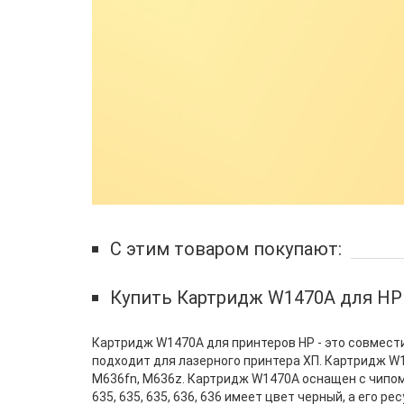
С этим товаром покупают:
Купить Картридж W1470A для HP 
Картридж W1470A для принтеров HP - это совмест
подходит для лазерного принтера ХП. Картридж W1
M636fn, M636z. Картридж W1470A оснащен с чипом, 
635, 635, 635, 636, 636 имеет цвет черный, а его 