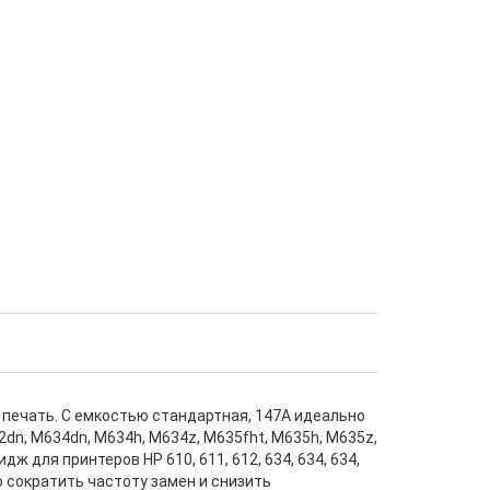
печать. С емкостью стандартная, 147А идеально
dn, M634dn, M634h, M634z, M635fht, M635h, M635z,
 для принтеров HP 610, 611, 612, 634, 634, 634,
но сократить частоту замен и снизить