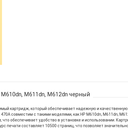
M610dn, M611dn, M612dn черный
имый картридж, который обеспечивает надежную и качественную 
470A совместим с такими моделями, как HP M610dn, M611dn, M612
что обеспечивает удобство в установке и использовании. Картридж
ресурс печати составляет 10500 страниц, что позволяет значитель