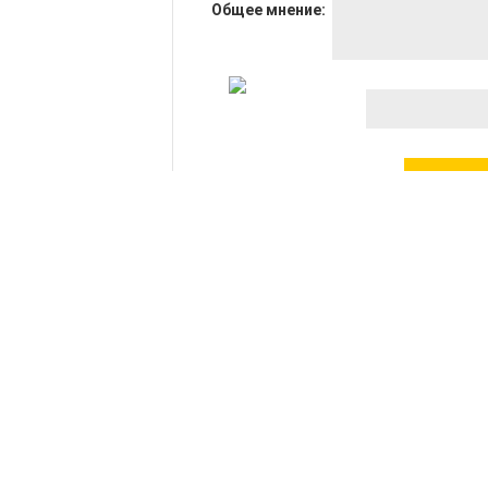
Общее мнение:
Оценка:
Гарантия
Реквизиты
Как заказать
Написать дире
Условия работы
Политика
конфиденциал
Заправить картридж
Мы
принимаем: