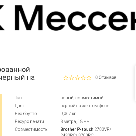
рованной
 черный на
0
Отзывов
Тип
новый, совместимый
Цвет
черный на желтом фоне
Вес брутто
0,067 кг
Ресурс печати
8 метра, 18 мм
Совместимость
Brother P-touch
2700VP/
2430PC/ 9700PC