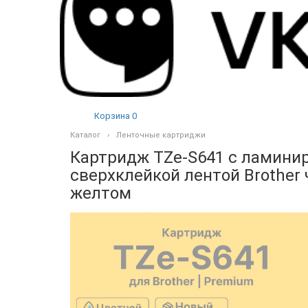
Корзина
0
Каталог
Ленточные картриджи
Картридж TZe-S641 с ламини
сверхклейкой лентой Brother
желтом