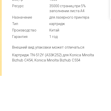
Ресурс
35000 страниц при 5%
заполнении листа А4
Назначение
для лазерного принтера
Тип
картридж
Производство
Китай
Гарантия
1 год
Внешний вид упаковки может отличаться
Картридж TN-512Y (A33K252) для Konica Minolta
Bizhub C454, Konica Minolta Bizhub C554