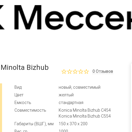
Minolta Bizhub
0
Отзывов
Вид
новый, совместимый
Цвет
желтый
Емкость
стандартная
Совместимость
Konica Minolta Bizhub C454
Konica Minolta Bizhub C554
Габариты (ВШГ), мм
150 x 370 x 200
Вес, гр
1000