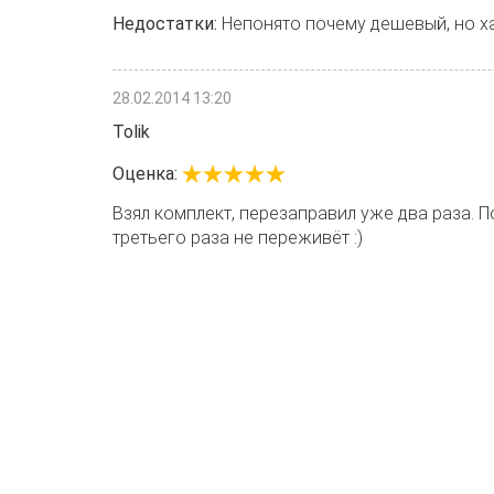
Недостатки:
Непонято почему дешевый, но ха
28.02.2014 13:20
Tolik
Оценка:
Взял комплект, перезаправил уже два раза. П
третьего раза не переживёт :)
Гарантия
Реквизиты