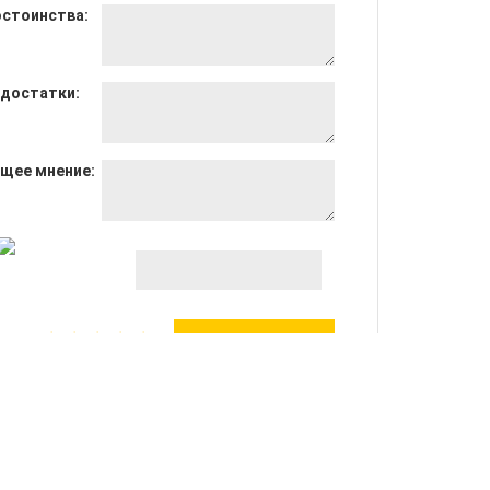
стоинства:
достатки:
щее мнение:
енка:
на акции