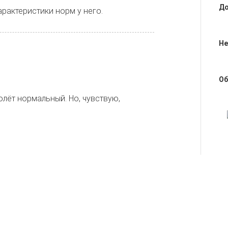
До
рактеристики норм у него.
Не
Об
олёт нормальный. Но, чувствую,
Оц
Подпишитесь 
Абонентская