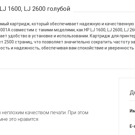
J 1600, LJ 2600 голубой
имый картридж, который обеспечивает надежную и качественную 
1A совместим с такими моделями, как HP LJ 1600, LJ 2600, LJ 2605
ет удобство в установке и использовании. Картридж для принтеров 
яет 2500 страниц, что позволяет значительно сократить частоту 
ость и надежность, обеспечивая вам спокойствие и уверенность
Д
Им
неплохим качеством печати. При этом
мне это нравится.
E-