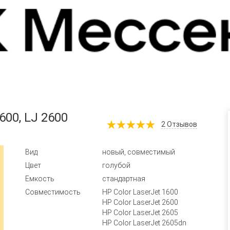
00, LJ 2600
2
Отзывов
Вид
новый, совместимый
Цвет
голубой
Емкость
стандартная
Совместимость
HP Color LaserJet 1600
HP Color LaserJet 2600
HP Color LaserJet 2605
HP Color LaserJet 2605dn