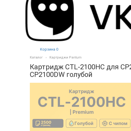
Корзина
0
Каталог
Картриджи Pantum
Картридж CTL-2100HC для CP
CP2100DW голубой