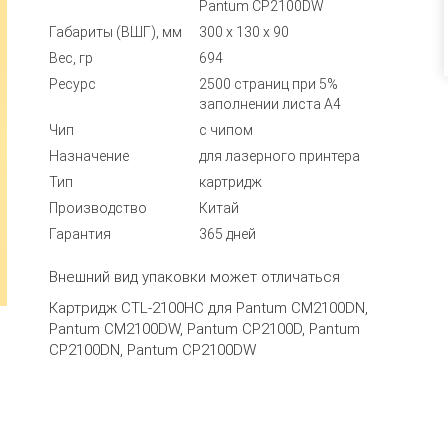
Pantum CP2100DW
Габариты (ВШГ), мм
300 x 130 x 90
Вес, гр
694
Ресурс
2500 страниц при 5%
заполнении листа А4
Чип
с чипом
Назначение
для лазерного принтера
Тип
картридж
Производство
Китай
Гарантия
365 дней
Внешний вид упаковки может отличаться
Картридж CTL-2100HC для Pantum CM2100DN,
Pantum CM2100DW, Pantum CP2100D, Pantum
CP2100DN, Pantum CP2100DW