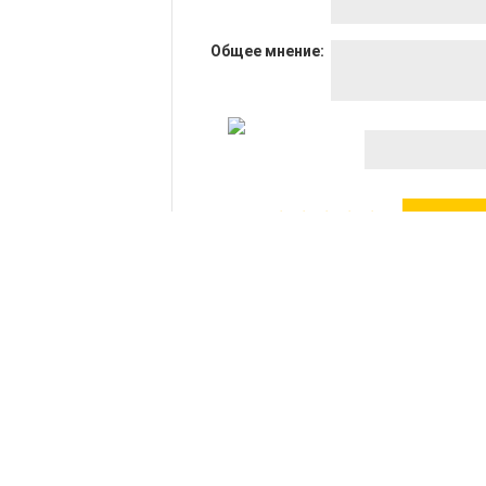
Общее мнение:
Оценка:
Гарантия
Реквизиты
Как заказать
Написать дире
Условия работы
Политика
конфиденциал
Заправить картридж