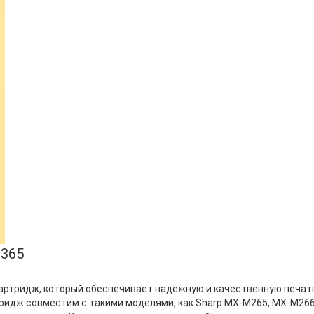
M365
артридж, который обеспечивает надежную и качественную печат
тридж совместим с такими моделями, как Sharp MX-M265, MX-M266