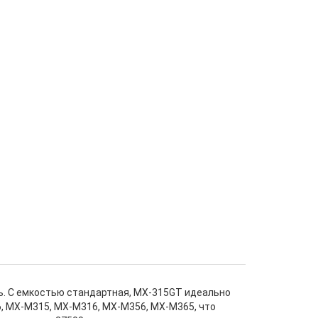
ь. С емкостью стандартная, MX-315GT идеально
, MX-M315, MX-M316, MX-M356, MX-M365, что