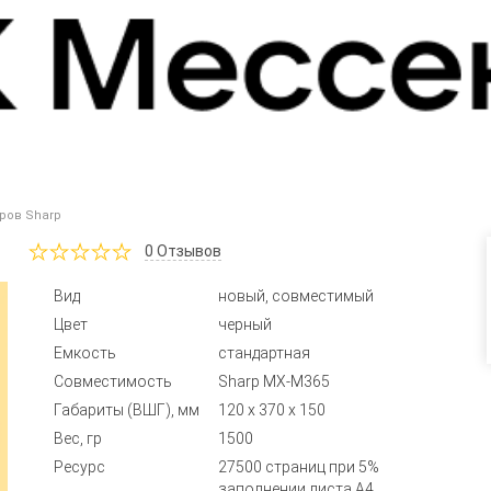
ров Sharp
0
Отзывов
Вид
новый, совместимый
Цвет
черный
Емкость
стандартная
Совместимость
Sharp MX-M365
Габариты (ВШГ), мм
120 x 370 x 150
Вес, гр
1500
Ресурс
27500 страниц при 5%
заполнении листа А4