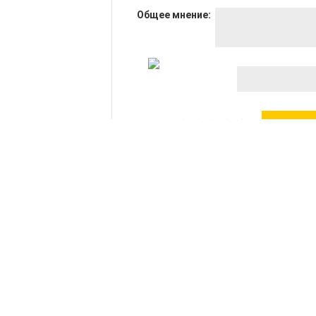
Общее мнение:
Оценка:
Гарантия
Реквизиты
Как заказать
Написать дире
Условия работы
Политика
конфиденциал
Заправить картридж
Мы
принимаем: