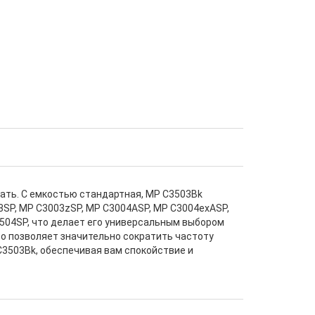
ать. С емкостью стандартная, MP C3503Bk
3SP, MP C3003zSP, MP C3004ASP, MP C3004exASP,
3504SP, что делает его универсальным выбором
то позволяет значительно сократить частоту
C3503Bk, обеспечивая вам спокойствие и