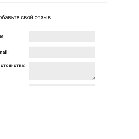
обавьте свой отзыв
я:
mail:
стоинства:
достатки:
щее мнение: