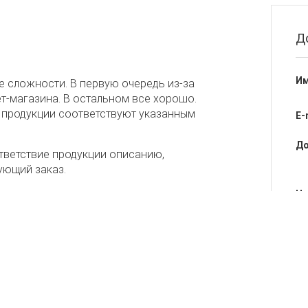
Д
Им
 сложности. В первую очередь из-за
т-магазина. В остальном все хорошо.
 продукции соответствуют указанным
E-
До
тветствие продукции описанию,
ующий заказ.
Не
магазина.
Об