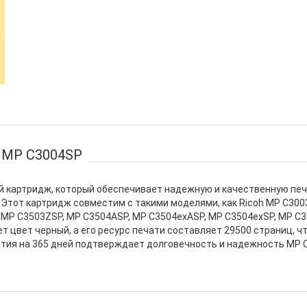
o MP C3004SP
й картридж, который обеспечивает надежную и качественную печ
 Этот картридж совместим с такими моделями, как Ricoh MP C300
, MP C3503ZSP, MP C3504ASP, MP C3504exASP, MP C3504exSP, MP C
т цвет черный, а его ресурс печати составляет 29500 страниц, ч
нтия на 365 дней подтверждает долговечность и надежность MP 