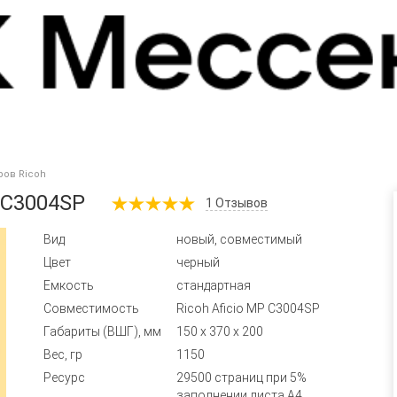
ров Ricoh
 C3004SP
1
Отзывов
Вид
новый, совместимый
Цвет
черный
Емкость
стандартная
Совместимость
Ricoh Aficio MP C3004SP
Габариты (ВШГ), мм
150 x 370 x 200
Вес, гр
1150
Ресурс
29500 страниц при 5%
заполнении листа А4