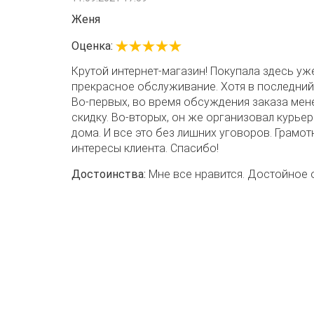
Женя
Оценка:
Крутой интернет-магазин! Покупала здесь уже
прекрасное обслуживание. Хотя в последний 
Во-первых, во время обсуждения заказа ме
скидку. Во-вторых, он же организовал курье
дома. И все это без лишних уговоров. Грамо
интересы клиента. Спасибо!
Достоинства:
Мне все нравится. Достойное 
к клиентам. Буду заказывать здесь и дальше.
Недостатки:
Их нет.