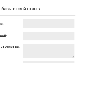
обавьте свой отзыв
я:
mail:
стоинства:
достатки:
щее мнение: