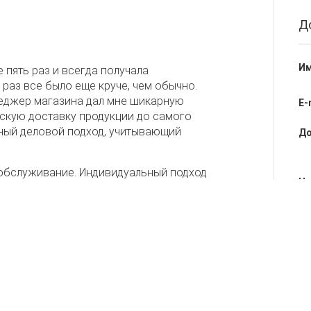
Д
Им
 пять раз и всегда получала
раз все было еще круче, чем обычно.
неджер магазина дал мне шикарную
E-
рскую доставку продукции до самого
тный деловой подход, учитывающий
До
обслуживание. Индивидуальный подход
Не
Об