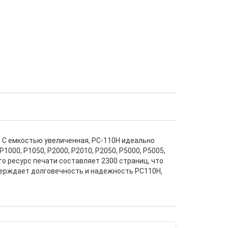
 С емкостью увеличенная, PC-110H идеально
000, P1050, P2000, P2010, P2050, P5000, P5005,
го ресурс печати составляет 2300 страниц, что
верждает долговечность и надежность PC110H,