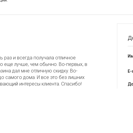
ции.
Д
Им
ь раз и всегда получала отличное
о еще лучше, чем обычно. Во-первых, в
ина дал мне отличную скидку. Во-
E-
до самого дома. И все это без лишних
ывающий интересы клиента. Спасибо!
До
обслуживание. Персональный подход к
Не
Об