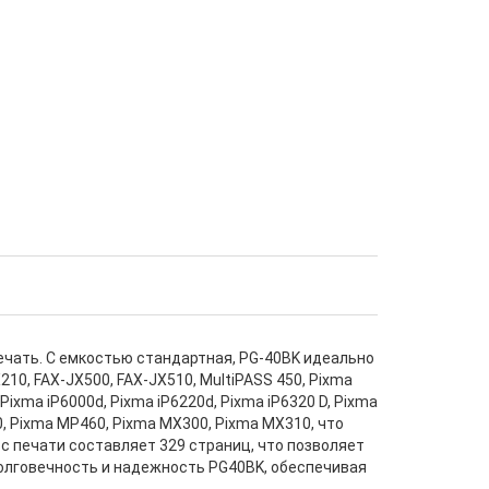
ечать. С емкостью стандартная, PG-40BK идеально
10, FAX-JX500, FAX-JX510, MultiPASS 450, Pixma
 Pixma iP6000d, Pixma iP6220d, Pixma iP6320 D, Pixma
, Pixma MP460, Pixma MX300, Pixma MX310, что
с печати составляет 329 страниц, что позволяет
долговечность и надежность PG40BK, обеспечивая