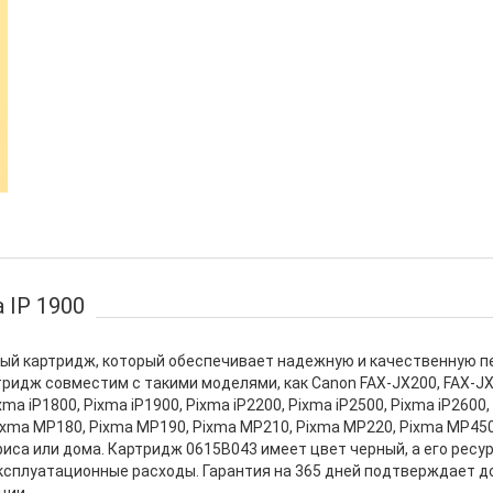
 IP 1900
имый картридж, который обеспечивает надежную и качественную п
ридж совместим с такими моделями, как Canon FAX-JX200, FAX-JX2
ixma iP1800, Pixma iP1900, Pixma iP2200, Pixma iP2500, Pixma iP2600,
ixma MP180, Pixma MP190, Pixma MP210, Pixma MP220, Pixma MP450
са или дома. Картридж 0615B043 имеет цвет черный, а его ресур
эксплуатационные расходы. Гарантия на 365 дней подтверждает 