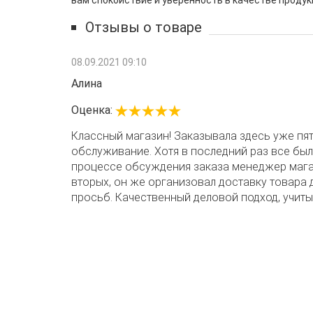
вам спокойствие и уверенность в качестве продук
Отзывы о товаре
08.09.2021 09:10
Алина
Оценка:
Классный магазин! Заказывала здесь уже пят
обслуживание. Хотя в последний раз все был
процессе обсуждения заказа менеджер магаз
вторых, он же организовал доставку товара 
просьб. Качественный деловой подход, учит
Достоинства:
Мне все нравится. Достойное 
клиентам. Буду заказывать здесь и дальше.
Недостатки:
Их нет.