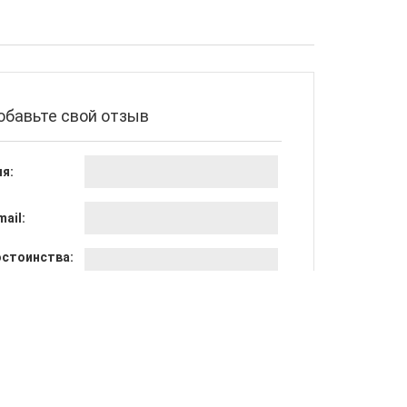
обавьте свой отзыв
я:
mail:
стоинства:
достатки:
щее мнение: