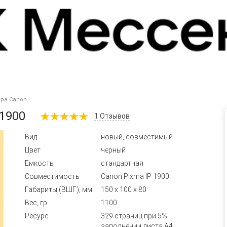
ера Canon
 1900
1
Отзывов
Вид
новый, совместимый
Цвет
черный
Емкость
стандартная
Совместимость
Canon Pixma IP 1900
Габариты (ВШГ), мм
150 x 100 x 80
Вес, гр
1100
Ресурс
329 страниц при 5%
заполнении листа А4