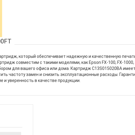
00FT
картридж, который обеспечивает надежную и качественную печат
ридж совместим с такими моделями, как Epson FX-100, FX-1000, FX-
бором для вашего офиса или дома. Картридж C13S015020BA имеет 
тить частоту замен и снизить эксплуатационные расходы. Гарант
е и уверенность в качестве продукции.