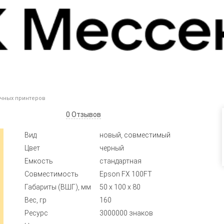
чных принтеров
0
Отзывов
Вид
новый, совместимый
Цвет
черный
Емкость
стандартная
Совместимость
Epson FX 100FT
Габариты (ВШГ), мм
50 x 100 x 80
Вес, гр
160
Ресурс
3000000 знаков