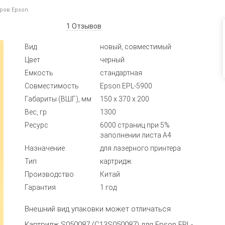
ров Epson
1
Отзывов
Вид
новый, совместимый
Цвет
черный
Емкость
стандартная
Совместимость
Epson EPL-5900
Габариты (ВШГ), мм
150 x 370 x 200
Вес, гр
1300
Ресурс
6000 страниц при 5%
заполнении листа А4
Назначение
для лазерного принтера
Тип
картридж
Производство
Китай
Гарантия
1 год
Внешний вид упаковки может отличаться
Картридж S050087 (C13S050087) для Epson EPL-