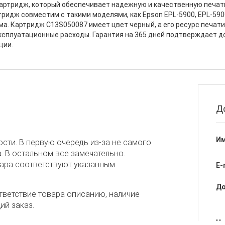
картридж, который обеспечивает надежную и качественную печат
ридж совместим с такими моделями, как Epson EPL-5900, EPL-5900L
а. Картридж C13S050087 имеет цвет черный, а его ресурс печати
эксплуатационные расходы. Гарантия на 365 дней подтверждает 
ции.
Д
Им
сти. В первую очередь из-за не самого
. В остальном все замечательно.
вара соответствуют указанным
E-
До
тветствие товара описанию, наличие
ий заказ.
Не
магазина.