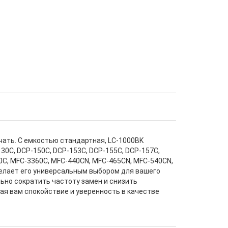
чать. С емкостью стандартная, LC-1000BK
30C, DCP-150C, DCP-153C, DCP-155C, DCP-157C,
0C, MFC-3360C, MFC-440CN, MFC-465CN, MFC-540CN,
делает его универсальным выбором для вашего
льно сократить частоту замен и снизить
ая вам спокойствие и уверенность в качестве