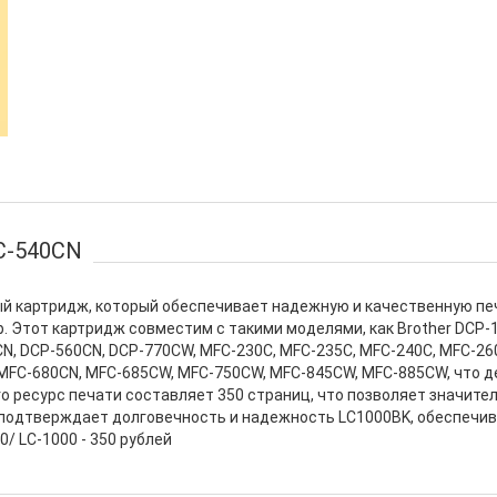
C-540CN
ый картридж, который обеспечивает надежную и качественную пе
. Этот картридж совместим с такими моделями, как Brother DCP-1
CN, DCP-560CN, DCP-770CW, MFC-230C, MFC-235C, MFC-240C, MFC-26
MFC-680CN, MFC-685CW, MFC-750CW, MFC-845CW, MFC-885CW, что 
го ресурс печати составляет 350 страниц, что позволяет значите
 подтверждает долговечность и надежность LC1000BK, обеспечив
/ LC-1000 - 350 рублей