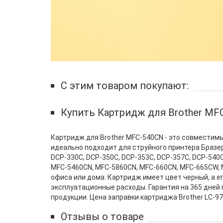
С этим товаром покупают:
Купить Картридж для Brother MF
Картридж для Brother MFC-540CN - это совместим
идеально подходит для струйного принтера Бразер
DCP-330C, DCP-350C, DCP-353C, DCP-357C, DCP-540
MFC-5460CN, MFC-5860CN, MFC-660CN, MFC-665CW, 
офиса или дома. Картридж имеет цвет черный, а е
эксплуатационные расходы. Гарантия на 365 дней
продукции. Цена заправки картриджа Brother LC-970
Отзывы о товаре