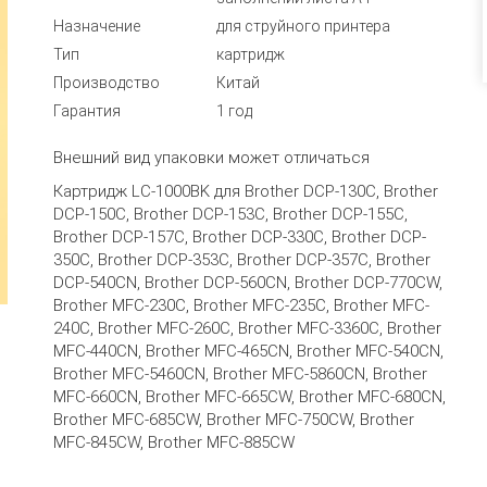
Назначение
для струйного принтера
Тип
картридж
Производство
Китай
Гарантия
1 год
Внешний вид упаковки может отличаться
Картридж LC-1000BK для Brother DCP-130C, Brother
DCP-150C, Brother DCP-153C, Brother DCP-155C,
Brother DCP-157C, Brother DCP-330C, Brother DCP-
350C, Brother DCP-353C, Brother DCP-357C, Brother
DCP-540CN, Brother DCP-560CN, Brother DCP-770CW,
Brother MFC-230C, Brother MFC-235C, Brother MFC-
240C, Brother MFC-260C, Brother MFC-3360C, Brother
MFC-440CN, Brother MFC-465CN, Brother MFC-540CN,
Brother MFC-5460CN, Brother MFC-5860CN, Brother
MFC-660CN, Brother MFC-665CW, Brother MFC-680CN,
Brother MFC-685CW, Brother MFC-750CW, Brother
MFC-845CW, Brother MFC-885CW