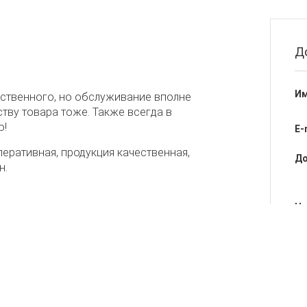
Д
Им
ественного, но обслуживание вполне
ству товара тоже. Также всегда в
о!
E-
еративная, продукция качественная,
До
н.
Не
Об