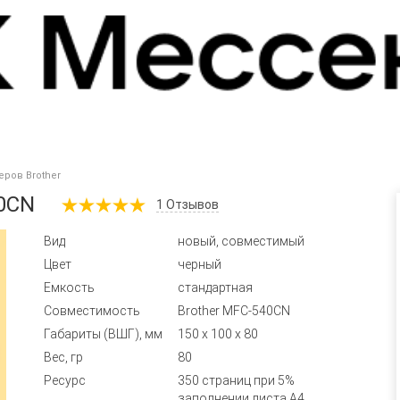
ров Brother
40CN
1
Отзывов
Вид
новый, совместимый
Цвет
черный
Емкость
стандартная
Совместимость
Brother MFC-540CN
Габариты (ВШГ), мм
150 x 100 x 80
Вес, гр
80
Ресурс
350 страниц при 5%
заполнении листа А4