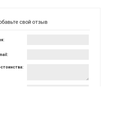
обавьте свой отзыв
я:
mail:
стоинства:
достатки:
щее мнение: