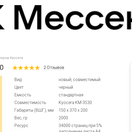
теров Kyocera
0
2
Отзывов
Вид
новый, совместимый
Цвет
черный
Емкость
стандартная
Совместимость
Kyocera KM-3530
Габариты (ВШГ), мм
150 x 370 x 200
Вес, гр
2000
Ресурс
34000 страниц при 5%
заполнении листа А4