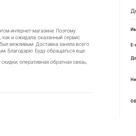
Д
Им
том интернет-магазине. Поэтому
, как и ожидала, оказанный сервис
 был вежливым. Доставка заняла всего
E-
ым. Благодарю. Буду обращаться еще.
До
скидки, оперативная обратная связь,
Не
Об
мощи консультанта выбор продукции и