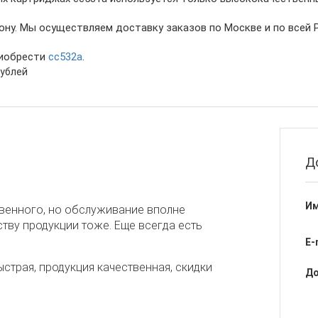
ону. Мы осуществляем доставку заказов по Москве и по всей 
риобрести
cc532a
.
рублей
Д
Им
венного, но обслуживание вполне
ству продукции тоже. Еще всегда есть
E-
страя, продукция качественная, скидки
До