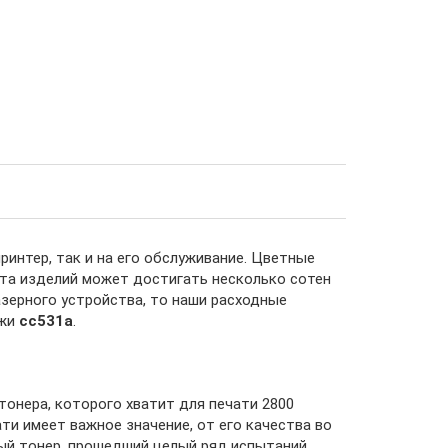
ринтер, так и на его обслуживание. Цветные
кта изделий может достигать несколько сотен
зерного устройства, то наши расходные
джи
cc531a
.
тонера, которого хватит для печати 2800
ти имеет важное значение, от его качества во
ый тонер, прошедший целый ряд испытаний.