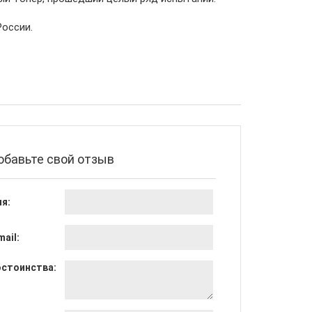
России.
обавьте свой отзыв
я:
mail:
стоинства: