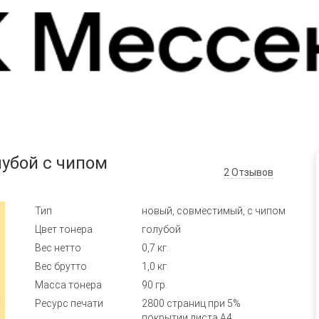
убой с чипом
2
Отзывов
Тип
новый, совместимый, с чипом
Цвет тонера
голубой
Вес нетто
0,7 кг.
Вес брутто
1,0 кг.
Масса тонера
90 гр.
Ресурс печати
2800 страниц при 5%
покрытии листа А4