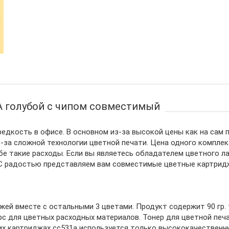
A голубой с чипом совместимый
дкость в офисе. В основном из-за высокой цены как на сам п
-за сложной технологии цветной печати. Цена одного компле
е такие расходы. Если вы являетесь обладателем цветного ла
. С радостью представляем вам совместимые цветные картри
ей вместе с остальными 3 цветами. Продукт содержит 90 гр. 
с для цветных расходных материалов. Тонер для цветной печа
ших картриджах cc531a используется только высококачественн