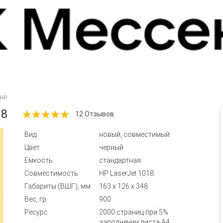
 HP
18
12
Отзывов
Вид
новый, совместимый
Цвет
черный
Емкость
стандартная
Совместимость
HP LaserJet 1018
Габариты (ВШГ), мм
163 x 126 x 348
Вес, гр
900
Ресурс
2000 страниц при 5%
заполнении листа А4