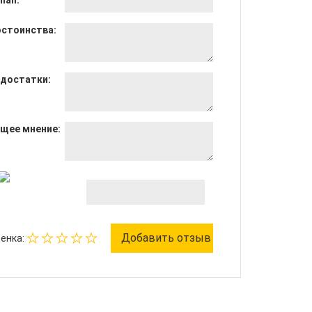
mail:
стоинства:
достатки:
щее мнение:
енка: