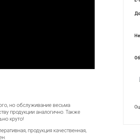
E-
До
Не
Об
ого, но обслуживание весьма
Оц
ству продукции аналогично. Также
ьно круто!
еративная, продукция качественная,
ен.