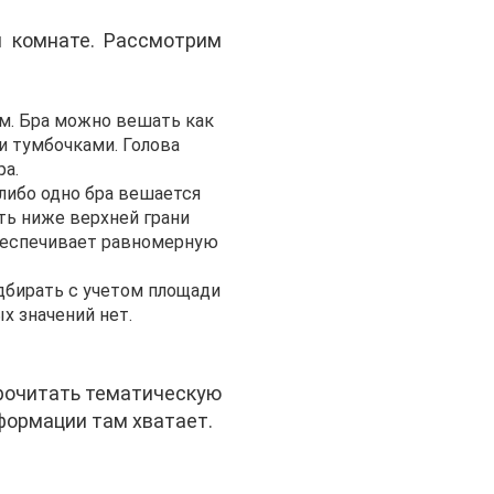
 комнате. Рассмотрим
см. Бра можно вешать как
и тумбочками. Голова
ра.
 либо одно бра вешается
уть ниже верхней грани
 обеспечивает равномерную
одбирать с учетом площади
х значений нет.
прочитать тематическую
формации там хватает.