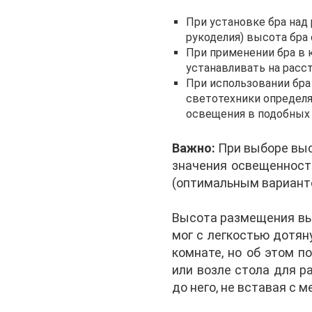
При установке бра над
рукоделия) высота бра
При применении бра в 
устанавливать на расст
При использовании бра
светотехники определя
освещения в подобных 
Важно:
При выборе выс
значения освещеннос
(оптимальным вариант
Высота размещения вык
мог с легкостью дотя
комнате, но об этом п
или возле стола для р
до него, не вставая с 