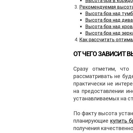
Высота бра в корид
Рекомендуемая высота
Высота бра над тум
Высота бра над див
Высота бра над кро
Высота бра над зер
Как рассчитать оптима
ОТ ЧЕГО ЗАВИСИТ В
Сразу отметим, что
рассматривать не буде
практически не интер
на предоставлении ин
устанавливаемых на ст
По факту высота устан
планирующие
купить б
получения качественно