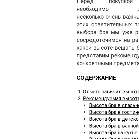
Перед покупко
необходимо ре
несколько очень важн
этих осветительных п
выбора бра мы уже ра
сосредоточимся на ра
какой высоте вешать б
представим рекоменду
конкретными предмета
СОДЕРЖАНИЕ
От чего зависит высота
Рекомендуемая высота 
Высота бра в спальн
Высота бра в гостин
Высота бра в детско
Высота бра в ванной
Высота бра на кухне