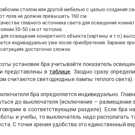
 рабочим столом или другой мебелью с целью создания све
 от пола не должна превышать 160 см.
качестве главного источника света для освещения комна
оянии 30-50 см от потолка.
 для освещения конкретного объекта (картины и т.п.) вы
ется индивидуально уже после приобретения. Заранее пр
ситуациях достаточно сложно.
оты установки бра учитывайте показатель освеще
ти представлены в
таблице
. Заодно сразу определ
ом считаются светодиодные лампы теплого света).
лючателя бра определяется индивидуально. Главн
нуться до выключателя (исключение – размещение 
оговорим в соответствующем разделе). Если бра н
аботы и учебы, то выключатель надо располагать т
места. С точки зрения удобства это единственный ве