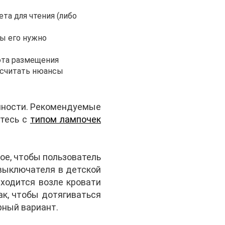
та для чтения (либо
ты его нужно
сота размещения
осчитать нюансы
нности. Рекомендуемые
итесь с
типом лампочек
ое, чтобы пользователь
выключателя в детской
аходится возле кровати
ак, чтобы дотягиваться
рный вариант.