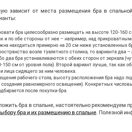
ую зависит от места размещения бра в спальной
ианты:
ровати бра целесообразно размещать на высоте 120-160 
ак и по обе стороны от нее – например, над прикроватным
жна находиться примерно на 20 см ниже установленных б
остранство возле туалетного столика, то варианта два –
бо два бра устанавливаются с обеих сторон от зеркала (ч
0-150 см от уровня пола). Второй вариант лучше, так как
и лица сидящего за ним человека.
вещения рабочего стола, высоту расположения бра надо п
я создания равномерного освещения). Конкретных числовы
дбирается после покупки бра.
ложить бра в спальне, настоятельно рекомендуем 
выбору бра и их размещению в спальне
. Полезной ин