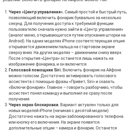
Через «Центр управления».
Самый простой и быстрый путь,
позволяющий включить фонарик буквально за несколько
секунд. Для получения доступа к требуемой функции
пользователю сначала нужно зайти в «Центр управления»
(аналог меню, открывающегося путем опускания шторки на
Android). На одних моделях iPhone соответствующая опция
открывается движением пальца на стартовом экране
сверху вниз. На других моделях – движением снизу вверх.
После открытия «Центра» останется лишь нажать на
изображение фонарика, и он включится.
Голосовой помощник Siri.
Включить фонарик на Айфоне
можно голосом. Достаточно активировать голосового
ассистента с помощью фразы «Привет, Siri» и сказать
«Включи фонарик». Главное – говорить разборчиво, чтобы
ассистент понял команду и выполнил ее сразу после
получения.
Через экран блокировки.
Вариант актуален только для
новых моделей iPhone (начиная с десятой модели).
Достаточно нажать на экран заблокированного телефона
или кнопку его включения. На экране появятся
дополнительные опции – камера и фонарик. Останется