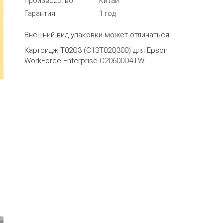
Производство
Китай
Гарантия
1 год
Внешний вид упаковки может отличаться
Картридж T02Q3 (C13T02Q300) для Epson
WorkForce Enterprise C20600D4TW