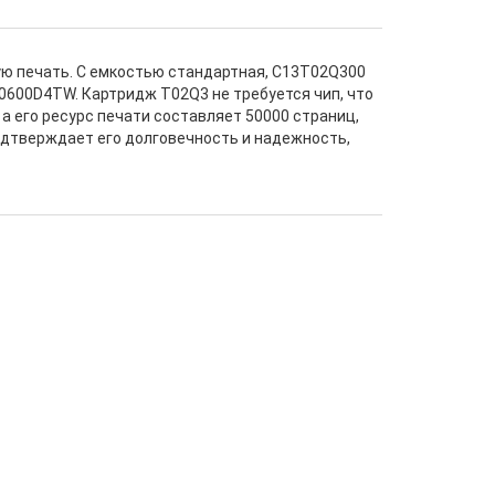
ую печать. С емкостью стандартная, C13T02Q300
0600D4TW. Картридж T02Q3 не требуется чип, что
а его ресурс печати составляет 50000 страниц,
подтверждает его долговечность и надежность,