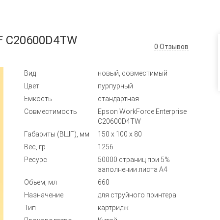
F C20600D4TW
0
Отзывов
Вид
новый, совместимый
Цвет
пурпурный
Емкость
стандартная
Совместимость
Epson WorkForce Enterprise
C20600D4TW
Габариты (ВШГ), мм
150 x 100 x 80
Вес, гр
1256
Ресурс
50000 страниц при 5%
заполнении листа А4
Объем, мл
660
Назначение
для струйного принтера
Тип
картридж