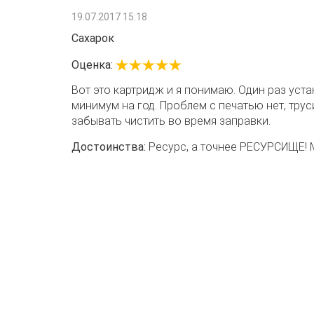
19.07.2017 15:18
Сахарок
Оценка:
Вот это картридж и я понимаю. Один раз устан
минимум на год. Проблем с печатью нет, трус
забывать чистить во время заправки.
Достоинства:
Ресурс, а точнее РЕСУРСИЩЕ! М
Недостатки:
Надо заправлять аккуратно, что
Гарантия
Реквизиты
Как заказать
Написать дире
Условия работы
Политика