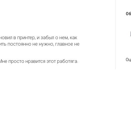
Об
овил в принтер, и забыл о нем, как
ить постоянно не нужно, главное не
Оц
не просто нравится этот работяга.
бы не сломать.
Подпишитесь 
Абонентская
программа
ктору
Тех.поддержка