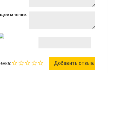
щее мнение:
енка:
на акции
8 800 333 43 87
Прием звонков с 10 до 19 по М