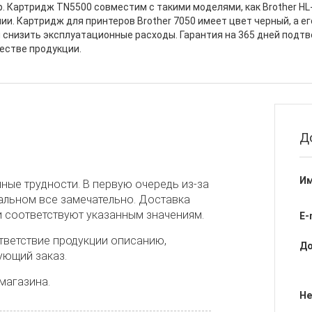
. Картридж TN5500 совместим с такими моделями, как Brother HL-
и. Картридж для принтеров Brother 7050 имеет цвет черный, а ег
и снизить эксплуатационные расходы. Гарантия на 365 дней подт
естве продукции.
Д
Им
ные трудности. В первую очередь из-за
тальном все замечательно. Доставка
и соответствуют указанным значениям.
E-
тветствие продукции описанию,
До
ующий заказ.
магазина.
Не