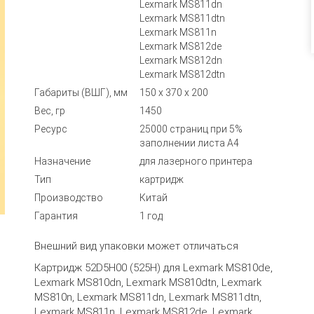
Lexmark MS811dn
Lexmark MS811dtn
Lexmark MS811n
Lexmark MS812de
Lexmark MS812dn
Lexmark MS812dtn
Габариты (ВШГ), мм
150 x 370 x 200
Вес, гр
1450
Ресурс
25000 страниц при 5%
заполнении листа А4
Назначение
для лазерного принтера
Тип
картридж
Производство
Китай
Гарантия
1 год
Внешний вид упаковки может отличаться
Картридж 52D5H00 (525H) для Lexmark MS810de,
Lexmark MS810dn, Lexmark MS810dtn, Lexmark
MS810n, Lexmark MS811dn, Lexmark MS811dtn,
Lexmark MS811n, Lexmark MS812de, Lexmark