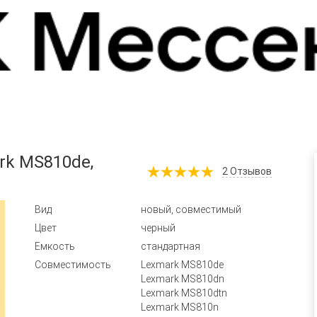
rk MS810de,
2
Отзывов
Вид
новый, совместимый
Цвет
черный
Емкость
стандартная
Совместимость
Lexmark MS810de
Lexmark MS810dn
Lexmark MS810dtn
Lexmark MS810n