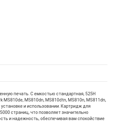
енную печать. С емкостью стандартная, 525H
rk MS810de, MS810dn, MS810dtn, MS810n, MS811dn,
 установке и использовании. Картридж для
т 25000 страниц, что позволяет значительно
ость и надежность, обеспечивая вам спокойствие