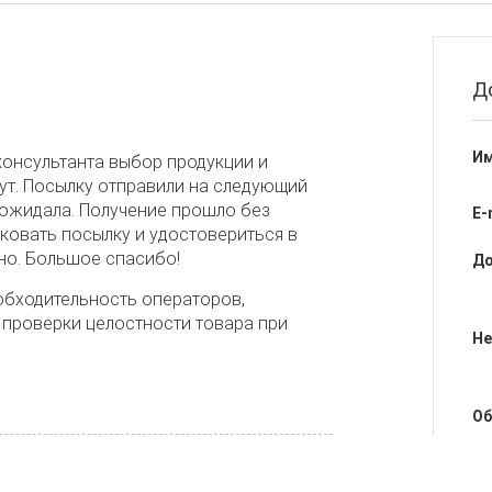
Д
Им
онсультанта выбор продукции и
ут. Посылку отправили на следующий
я ожидала. Получение прошло без
E-
ковать посылку и удостовериться в
чно. Большое спасибо!
До
обходительность операторов,
 проверки целостности товара при
Не
Об