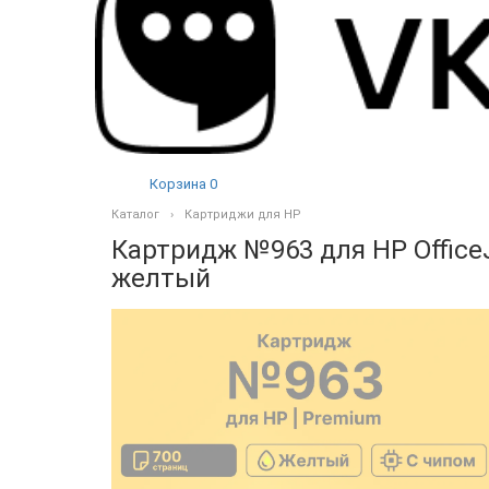
Корзина
0
Каталог
Картриджи для HP
Картридж №963 для HP OfficeJ
желтый