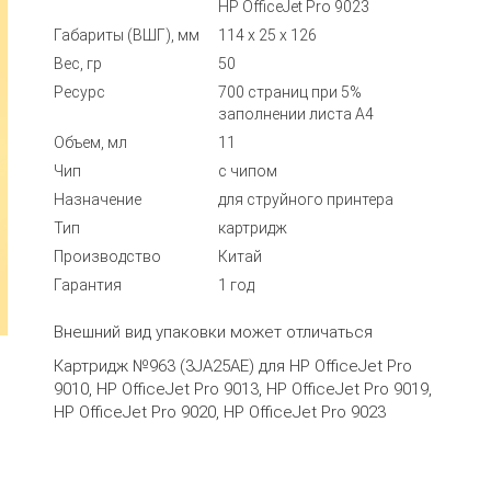
HP OfficeJet Pro 9023
Габариты (ВШГ), мм
114 x 25 x 126
Вес, гр
50
Ресурс
700 страниц при 5%
заполнении листа А4
Объем, мл
11
Чип
с чипом
Назначение
для струйного принтера
Тип
картридж
Производство
Китай
Гарантия
1 год
Внешний вид упаковки может отличаться
Картридж №963 (3JA25AE) для HP OfficeJet Pro
9010, HP OfficeJet Pro 9013, HP OfficeJet Pro 9019,
HP OfficeJet Pro 9020, HP OfficeJet Pro 9023