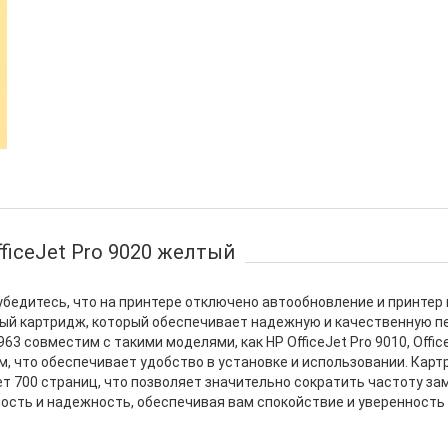
ficeJet Pro 9020 желтый
ой убедитесь, что на принтере отключено автообновление и принте
ый картридж, который обеспечивает надежную и качественную пе
совместим с такими моделями, как HP OfficeJet Pro 9010, OfficeJet
м, что обеспечивает удобство в установке и использовании. Картр
ет 700 страниц, что позволяет значительно сократить частоту за
ость и надежность, обеспечивая вам спокойствие и уверенность 