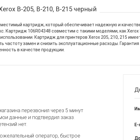
erox B-205, B-210, B-215 черный
овместимый картридж, который обеспечивает надежную и качестве
с. Картридж 106R04348 совместим с такими моделями, как Xerox 
 использовании. Картридж для принтеров Xerox 205, 210, 215 имее
ть частоту замен и снизить эксплуатационные расходы. Гарантия
енность в качестве продукции.
Д
Им
магазина перезвонил через 5 минут
мои данные и подтвердил заказ.
тензий нет.
E-
ожелательный оператор, быстрое
До