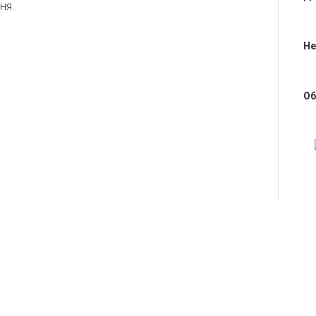
ня.
Не
Об
Оц
Подпишитесь 
Абонентская
программа