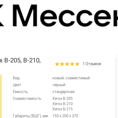
B-205, B-210,
1
Отзывов
Вид
новый, совместимый
Цвет
черный
Емкость
стандартная
Совместимость
Xerox B-205
Xerox B-210
Xerox B-215
Габариты (ВШГ), мм
150 x 200 x 370