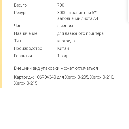
Вес, гр
700
Ресурс
3000 страниц при 5%
заполнении листа А4
Чип
с чипом
Назначение
для лазерного принтера
Тип
картридж
Производство
Китай
Гарантия
1 год
Внешний вид упаковки может отличаться
Картридж 106R04348 для Xerox B-205, Xerox B-210,
Xerox B-215