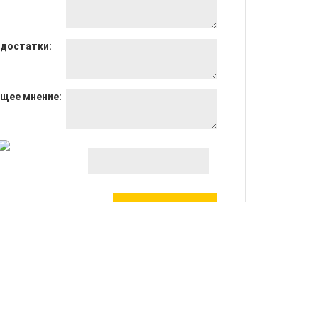
достатки:
щее мнение:
енка:
на акции
8 800 333 43 87