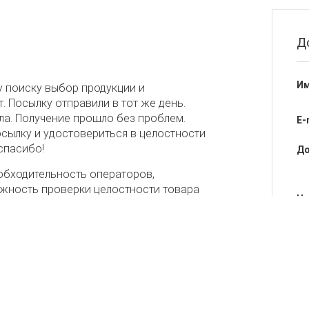
Д
Им
 поиску выбор продукции и
. Посылку отправили в тот же день.
ала. Получение прошло без проблем.
E-
сылку и удостовериться в целостности
спасибо!
До
обходительность операторов,
ожность проверки целостности товара
Не
Об