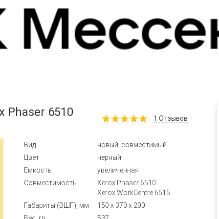
x Phaser 6510
1
Отзывов
Вид
новый, совместимый
Цвет
черный
Емкость
увеличенная
Совместимость
Xerox Phaser 6510
Xerox WorkCentre 6515
Габариты (ВШГ), мм
150 x 370 x 200
Вес, гр
537