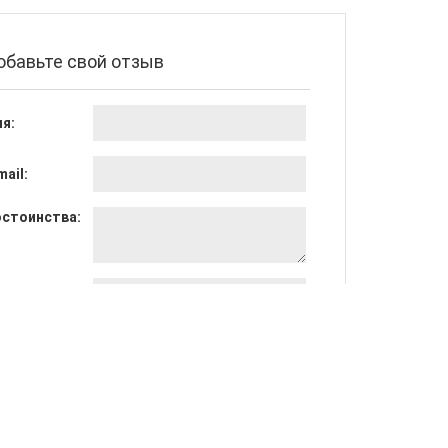
обавьте свой отзыв
я:
mail:
стоинства:
достатки:
щее мнение: